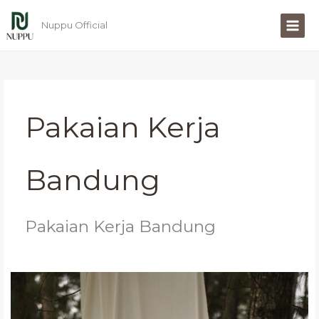
Lewati
ke
Nuppu Official
konten
Pakaian Kerja
Bandung
Pakaian Kerja Bandung
Pakaian
Kerja
Bandung
Kekinian