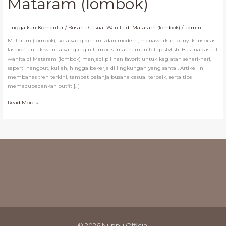
Mataram (lombok)
Tinggalkan Komentar
/
Busana Casual Wanita di Mataram (lombok)
/
admin
Mataram (lombok), kota yang dinamis dan modern, menawarkan banyak inspirasi
fashion untuk wanita yang ingin tampil santai namun tetap stylish. Busana casual
wanita di Mataram (lombok) menjadi pilihan favorit untuk kegiatan sehari-hari,
seperti hangout, kuliah, hingga bekerja di lingkungan yang santai. Artikel ini
membahas tren terkini, tempat belanja busana casual terbaik, serta tips
memadupadankan outfit […]
Read More »
© 2026 Nuppu Official