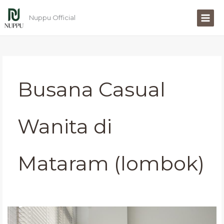
Lewati
ke
Nuppu Official
konten
Busana Casual
Wanita di
Mataram (lombok)
Busana
Casual