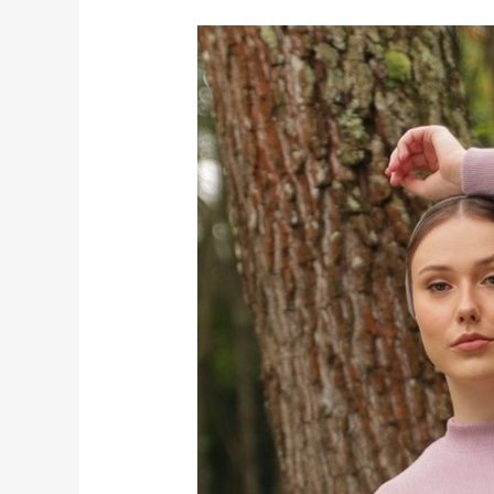
Atasan
Wanita
Jakarta
Kekinian