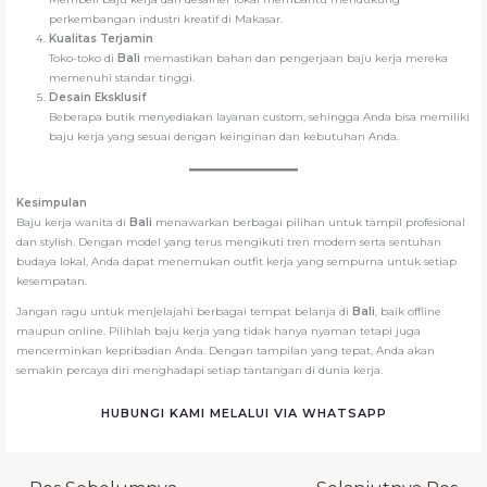
perkembangan industri kreatif di Makasar.
Kualitas Terjamin
Toko-toko di
Bali
memastikan bahan dan pengerjaan baju kerja mereka
memenuhi standar tinggi.
Desain Eksklusif
Beberapa butik menyediakan layanan custom, sehingga Anda bisa memiliki
baju kerja yang sesuai dengan keinginan dan kebutuhan Anda.
Kesimpulan
Baju kerja wanita di
Bali
menawarkan berbagai pilihan untuk tampil profesional
dan stylish. Dengan model yang terus mengikuti tren modern serta sentuhan
budaya lokal, Anda dapat menemukan outfit kerja yang sempurna untuk setiap
kesempatan.
Jangan ragu untuk menjelajahi berbagai tempat belanja di
Bali
, baik offline
maupun online. Pilihlah baju kerja yang tidak hanya nyaman tetapi juga
mencerminkan kepribadian Anda. Dengan tampilan yang tepat, Anda akan
semakin percaya diri menghadapi setiap tantangan di dunia kerja.
HUBUNGI KAMI MELALUI VIA WHATSAPP