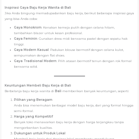
Inspirasi Gaya Baju Kerja Wanita di
Bali
Jika Anda bingung memadupadankan baju kerja, berikut beberapa inspirasi gaya
yang bisa Anda coba:
Gaya Monokrom
: Kenakan kemeja putih dengan celana hitam,
tambahkan blazer untuk kesan profesional.
Gaya Feminin
: Gunakan dress midi berwarna pastel dengan sepatu hak
tinggi.
Gaya Modern Kasual
: Padukan blouse bermotif dengan celana kulot,
sempurnakan dengan flat shoes.
Gaya Tradisional Modern
: Pilih atasan bermotif tenun dengan rok formal
berwarna solid.
Keuntungan Membeli Baju Kerja di
Bali
Berbelanja baju kerja wanita di
Bali
memberikan banyak keuntungan, seperti:
Pilihan yang Beragam
Anda bisa menemukan berbagai model baju kerja, dari yang formal hingga
semi-formal.
Harga yang Kompetitif
Banyak toko menawarkan baju kerja dengan harga terjangkau tanpa
mengorbankan kualitas.
Dukungan untuk Produk Lokal
Membeli baju kerja dari desainer lokal membantu mendukung