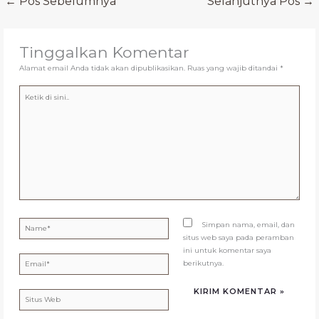
←
Pos Sebelumnya
Selanjutnya Pos
→
Tinggalkan Komentar
Alamat email Anda tidak akan dipublikasikan.
Ruas yang wajib ditandai
*
Ketik
di
sini..
Name*
Simpan nama, email, dan
situs web saya pada peramban
ini untuk komentar saya
Email*
berikutnya.
Situs
Web