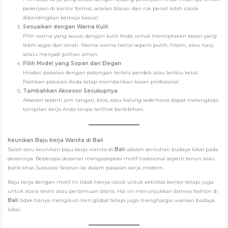
pekerjaan di kantor formal, setelan blazer dan rok pensil lebih cocok
dibandingkan kemeja kasual.
Sesuaikan dengan Warna Kulit
Pilih warna yang sesuai dengan kulit Anda untuk menciptakan kesan yang
lebih segar dan cerah. Warna-warna netral seperti putih, hitam, atau navy
selalu menjadi pilihan aman.
Pilih Model yang Sopan dan Elegan
Hindari pakaian dengan potongan terlalu pendek atau terlalu ketat.
Pastikan pakaian Anda tetap memberikan kesan profesional.
Tambahkan Aksesori Secukupnya
Aksesori seperti jam tangan, bros, atau kalung sederhana dapat melengkapi
tampilan kerja Anda tanpa terlihat berlebihan.
Keunikan Baju Kerja Wanita di
Bali
Salah satu keunikan baju kerja wanita di
Bali
adalah sentuhan budaya lokal pada
desainnya. Beberapa desainer mengadaptasi motif tradisional seperti tenun atau
batik khas Sulawesi Selatan ke dalam pakaian kerja modern.
Baju kerja dengan motif ini tidak hanya cocok untuk aktivitas kantor tetapi juga
untuk acara resmi atau pertemuan bisnis. Hal ini menunjukkan bahwa fashion di
Bali
tidak hanya mengikuti tren global tetapi juga menghargai warisan budaya
lokal.