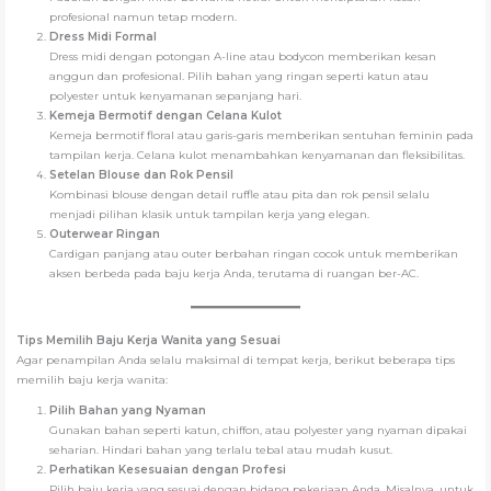
profesional namun tetap modern.
Dress Midi Formal
Dress midi dengan potongan A-line atau bodycon memberikan kesan
anggun dan profesional. Pilih bahan yang ringan seperti katun atau
polyester untuk kenyamanan sepanjang hari.
Kemeja Bermotif dengan Celana Kulot
Kemeja bermotif floral atau garis-garis memberikan sentuhan feminin pada
tampilan kerja. Celana kulot menambahkan kenyamanan dan fleksibilitas.
Setelan Blouse dan Rok Pensil
Kombinasi blouse dengan detail ruffle atau pita dan rok pensil selalu
menjadi pilihan klasik untuk tampilan kerja yang elegan.
Outerwear Ringan
Cardigan panjang atau outer berbahan ringan cocok untuk memberikan
aksen berbeda pada baju kerja Anda, terutama di ruangan ber-AC.
Tips Memilih Baju Kerja Wanita yang Sesuai
Agar penampilan Anda selalu maksimal di tempat kerja, berikut beberapa tips
memilih baju kerja wanita:
Pilih Bahan yang Nyaman
Gunakan bahan seperti katun, chiffon, atau polyester yang nyaman dipakai
seharian. Hindari bahan yang terlalu tebal atau mudah kusut.
Perhatikan Kesesuaian dengan Profesi
Pilih baju kerja yang sesuai dengan bidang pekerjaan Anda. Misalnya, untuk