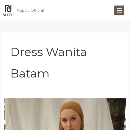
Lewati
ke
Nuppu Official
konten
Dress Wanita
Batam
Dress
Wanita
Batam
Terpopuler