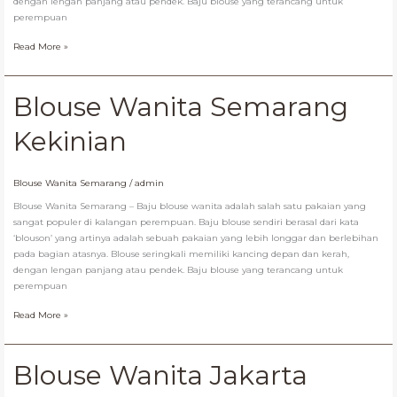
dengan lengan panjang atau pendek. Baju blouse yang terancang untuk
perempuan
Read More »
Blouse
Blouse Wanita Semarang
Wanita
Semarang
Kekinian
Kekinian
Blouse Wanita Semarang
/
admin
Blouse Wanita Semarang – Baju blouse wanita adalah salah satu pakaian yang
sangat populer di kalangan perempuan. Baju blouse sendiri berasal dari kata
‘blouson’ yang artinya adalah sebuah pakaian yang lebih longgar dan berlebihan
pada bagian atasnya. Blouse seringkali memiliki kancing depan dan kerah,
dengan lengan panjang atau pendek. Baju blouse yang terancang untuk
perempuan
Read More »
Blouse
Blouse Wanita Jakarta
Wanita
Jakarta