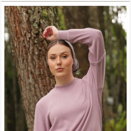
Blouse
Wanita
Padang
Kekinian