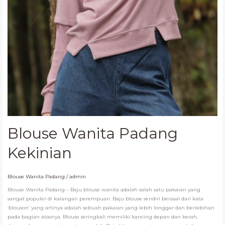
Blouse Wanita Padang
Kekinian
Blouse Wanita Padang
/
admin
Blouse Wanita Padang – Baju blouse wanita adalah salah satu pakaian yang
sangat populer di kalangan perempuan. Baju blouse sendiri berasal dari kata
‘blouson’ yang artinya adalah sebuah pakaian yang lebih longgar dan berlebihan
pada bagian atasnya. Blouse seringkali memiliki kancing depan dan kerah,