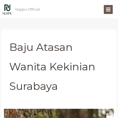
Lewati
ke
Nuppu Official
konten
Baju Atasan
Wanita Kekinian
Surabaya
Atasan
Wanita