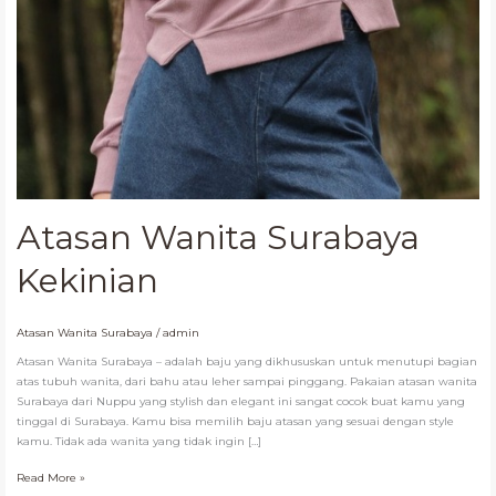
Atasan Wanita Surabaya
Kekinian
Atasan Wanita Surabaya
/
admin
Atasan Wanita Surabaya – adalah baju yang dikhususkan untuk menutupi bagian
atas tubuh wanita, dari bahu atau leher sampai pinggang. Pakaian atasan wanita
Surabaya dari Nuppu yang stylish dan elegant ini sangat cocok buat kamu yang
tinggal di Surabaya. Kamu bisa memilih baju atasan yang sesuai dengan style
kamu. Tidak ada wanita yang tidak ingin […]
Read More »