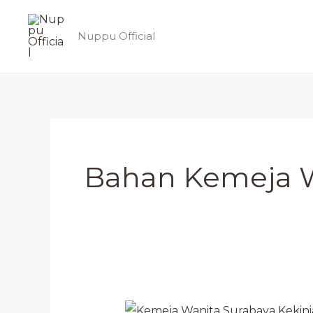
Lewati
ke
Nuppu Official
konten
Bahan Kemeja 
Kemeja