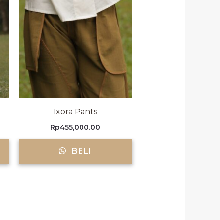
Ixora Pants
Rp
455,000.00
BELI