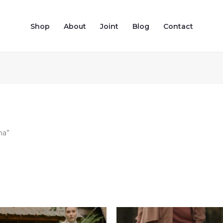
tkan
rut
Shop
About
Joint
Blog
Contact
ru
na”