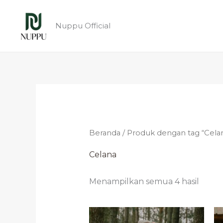
Diuru
Lewati
menu
yang
ke
Nuppu Official
terba
konten
Beranda
/ Produk dengan tag “Cela
Celana
Menampilkan semua 4 hasil